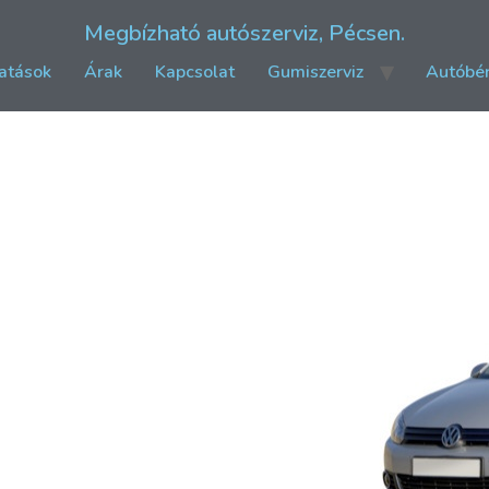
Megbízható autószerviz, Pécsen.
atások
Árak
Kapcsolat
Gumiszerviz
Autóbér