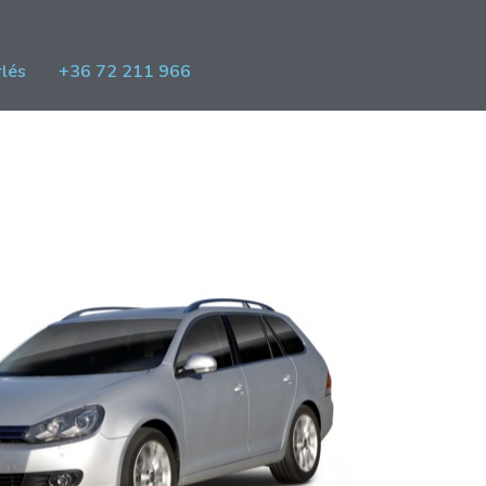
lés
+36 72 211 966