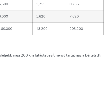
6,500
1,755
8,255
6,000
1,620
7,620
160,000
43,200
203,200
eljebb napi 200 km futásteljesítményt tartalmaz a bérleti díj.