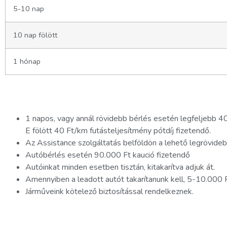
5-10 nap
10 nap fölött
1 hónap
1 napos, vagy annál rövidebb bérlés esetén legfeljebb 40
E fölött 40 Ft/km futásteljesítmény pótdíj fizetendő.
Az Assistance szolgáltatás belföldön a lehető legrövidebb
Autóbérlés esetén 90.000 Ft kaució fizetendő
Autóinkat minden esetben tisztán, kitakarítva adjuk át.
Amennyiben a leadott autót takarítanunk kell, 5-10.000 Ft
Járműveink kötelező biztosítással rendelkeznek.