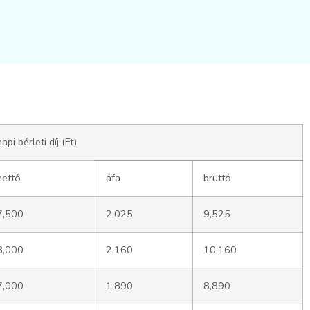
napi bérleti díj (Ft)
nettó
áfa
bruttó
7,500
2,025
9,525
8,000
2,160
10,160
7,000
1,890
8,890