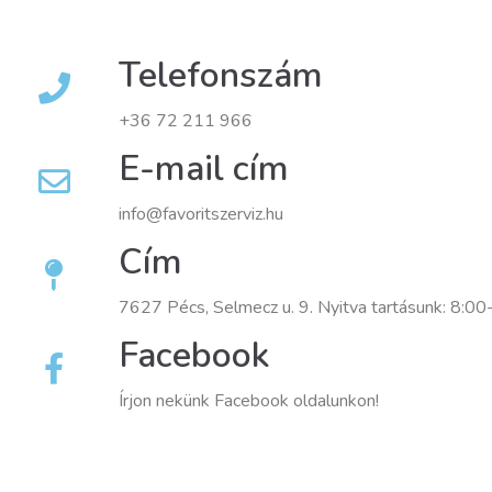
Telefonszám
+36 72 211 966
E-mail cím
info@favoritszerviz.hu
Cím
7627 Pécs, Selmecz u. 9. Nyitva tartásunk: 8:0
Facebook
Írjon nekünk Facebook oldalunkon!