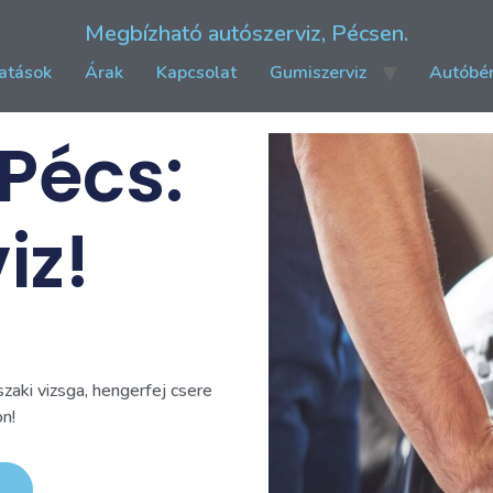
Megbízható autószerviz, Pécsen.
atások
Árak
Kapcsolat
Gumiszerviz
Autóbér
Pécs:
iz!
zaki vizsga, hengerfej csere
on!