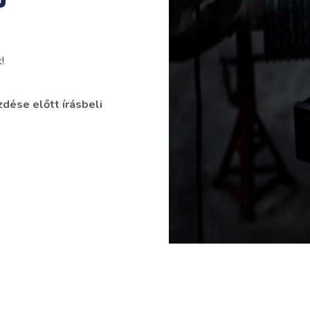
!
dése előtt írásbeli