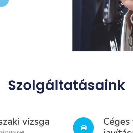
Szolgáltatásaink
zaki vizsga
Céges 
javítás
gáztatni kell.