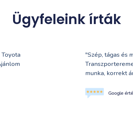
Ügyfeleink írták
s Toyota
"Szép, tágas és 
Ajánlom
Transzporteremet
munka, korrekt ár
Google ért