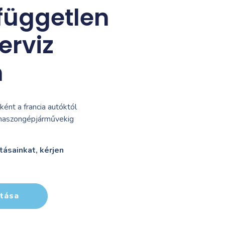
független
erviz
n
ént a francia autóktól
haszongépjárművekig
tásainkat, kérjen
ítása