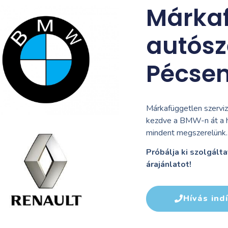
Márka
autósz
Pécse
Márkafüggetlen szervizk
kezdve a BMW-n át a 
mindent megszerelünk.
Próbálja ki szolgálta
árajánlatot!
Hívás ind