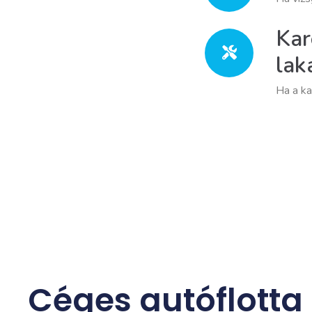
Kar
lak
Ha a ka
Céges autóflotta 