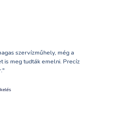
magas szervízműhely, még a
 is meg tudták emelni. Precíz
."
ékelés