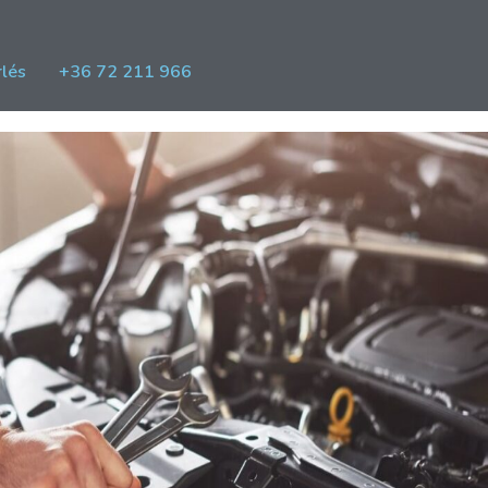
lés
+36 72 211 966