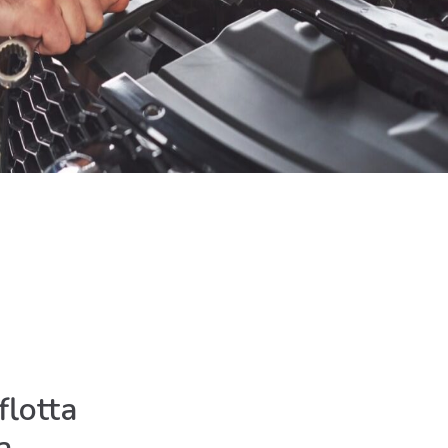
flotta
a