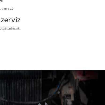
l van szó
zerviz
zolgáltatások.