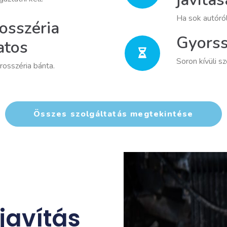
Ha sok autóró
osszéria
Gyorss
atos
Soron kívüli s
rosszéria bánta.
Összes szolgáltatás megtekintése
javítás